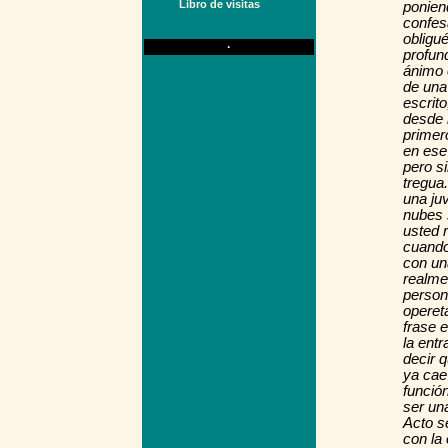
Libro de visitas
ponien
confes
obligu
·
profund
ánimo 
de una
escrit
desde l
primer
en ese
pero s
tregua
una ju
nubes 
usted r
cuando
con un
realme
person
operet
frase 
la entr
decir 
ya cae
función
ser un
Acto s
con la