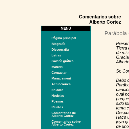
Comentarios sobre
Alberto Cortez
MENU
Parábola
Página principal
Presen
Biografía
Tierra
Discografía
de mi 
Letras
Gracias
Galería gráfica
Albert
Material
Sr. Co
Contactar
Management
Debo c
Actuaciones
Parábo
canció
Enlaces
cual n
Noticias
porque
Poemas
sido l
Relatos
tema c
Despué
Comentarios de
Alberto Cortez
Hace u
joya q
Comentarios sobre
Alberto Cortez
de uno