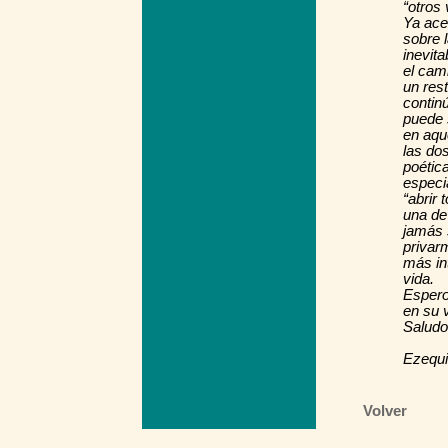
“otros
Ya ace
sobre l
inevita
el cam
un res
contin
puede 
en aque
las do
poétic
especi
“abrir
una de
jamás s
privar
más in
vida.
Espero
en su v
Saludo
Ezequi
Volver