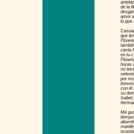
antelac
de la f
desgarr
amor d
lo que 
Casual
que te
Floren
tambié
cierta 
en tu 
Floren
horas d
mi tem
setent
por mo
breves
con él
su dom
Isabel
herman
Me gus
tiempo
aburri
manife
ocasio