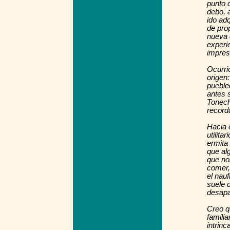
punto d
debo, 
ido ad
de pro
nueva 
experi
impres
Ocurrió
origen
pueble
antes 
Tonech
recorda
Hacia 
utilita
ermita
que al
que no
comer,
el nau
suele d
desapa
Creo q
famili
intrin