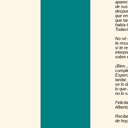
aparec
de sus 
despué
que en
que ta
había t
Todaví
No sé 
te resu
si te r
interpr
sobre 
¡Bien..
cumpli
Espero
tardar
se lo 
lo que
no lo s
Felicit
Albert
Recibe
de hoy