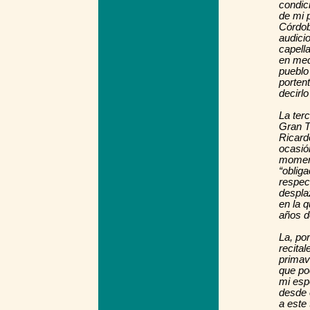
condici
de mi 
Córdob
audici
capell
en medi
pueblo
porten
decirlo
La ter
Gran T
Ricard
ocasió
moment
“oblig
respec
despla
en la q
años de
La, po
recital
primave
que po
mi espo
desde 
a este