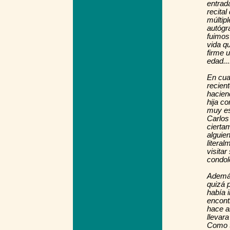
entrad
recital
múltipl
autógr
fuimos 
vida qu
firme 
edad...!
En cual
recient
hacien
hija co
muy es
Carlos
cierta
alguie
literal
visitar
condol
Además
quizá 
había 
encont
hace a
llevara
Como t