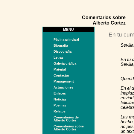
Comentarios sobre
Alberto Cortez
MENU
En tu cu
Página principal
Sevill
Biografía
Discografía
Letras
En tu 
Galería gráfica
Sevill
Material
Contactar
Querid
Management
Actuaciones
En el 
inapla
Enlaces
enviar
Noticias
felici
Poemas
celebr
Relatos
Las mú
Comentarios de
Alberto Cortez
hecho 
no pes
Comentarios sobre
Alberto Cortez
un text