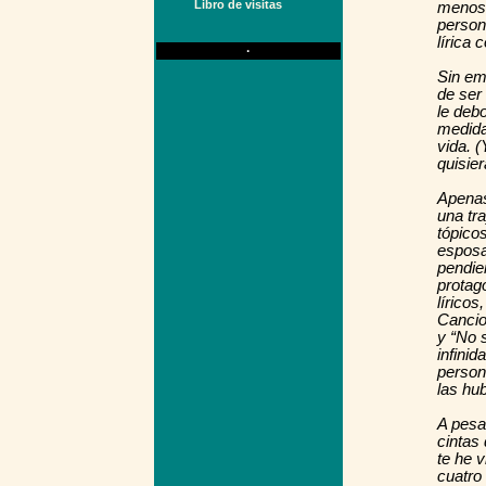
Libro de visitas
menos 
person
lírica 
·
Sin em
de ser
le deb
medida
vida. 
quisier
Apenas
una tr
tópicos
esposa,
pendie
protag
líricos
Cancio
y “No 
infini
person
las hub
A pesa
cintas
te he v
cuatro