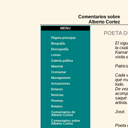
Comentarios sobre
Alberto Cortez
MENU
POETA D
Página principal
El sig
Biografía
la ciud
Discografía
Kamaro
Letras
visita 
Galería gráfica
Patrici
Material
Contactar
Cada v
Management
qué má
Actuaciones
todo.
De vez
Enlaces
acompa
Noticias
saqué 
Poemas
artista.
Relatos
José.
Comentarios de
Alberto Cortez
Comentarios sobre
Alberto Cortez
Poeta 