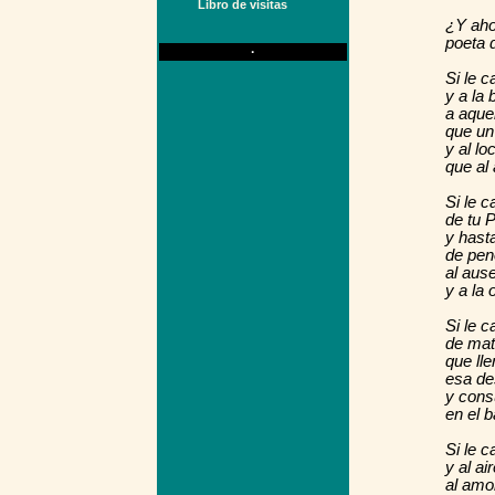
Libro de visitas
¿Y aho
poeta d
·
Si le 
y a la 
a aque
que un
y al lo
que al
Si le c
de tu 
y hasta
de pen
al aus
y a la 
Si le c
de mat
que ll
esa d
y cons
en el 
Si le c
y al a
al amo