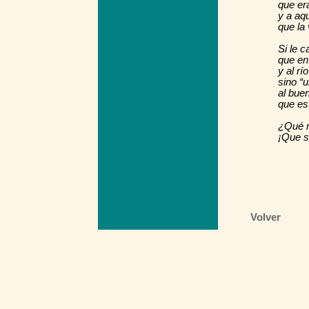
que er
y a aqu
que la
Si le c
que en
y al rí
sino “u
al buen
que es
¿Qué m
¡Que s
Volver