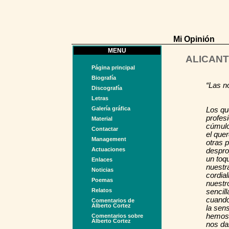
Mi Opinión
MENU
ALICAN
Página principal
Biografía
“Las n
Discografía
Letras
Galería gráfica
Los qu
profes
Material
cúmulo
Contactar
el que
Management
otras 
Actuaciones
despro
un toq
Enlaces
nuestr
Noticias
cordia
Poemas
nuestr
Relatos
sencil
cuando
Comentarios de
Alberto Cortez
la sen
hemos 
Comentarios sobre
Alberto Cortez
nos da