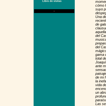
Libro de visitas
moment
cómo l
suyo po
·
despeg
Una de
recien
de gala
clausu
aquell
del Ca
musical
prepara
del Cas
mágico
gama d
total 
Joaquí
ante m
sensac
paisaje
de mi h
la inef
vida de
encend
un abr
profun
paraíso
Las se