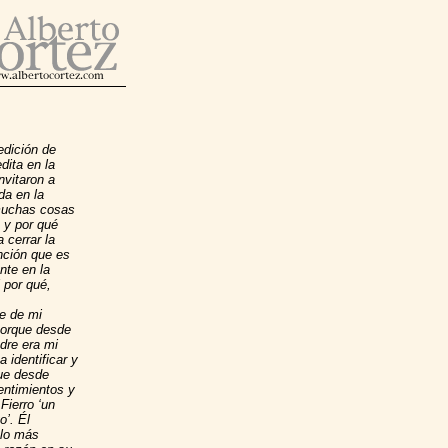
edición de
dita en la
nvitaron a
da en la
 muchas cosas
o y por qué
 cerrar la
nción que es
nte en la
l por qué,
te de mi
porque desde
dre era mi
identificar y
que desde
entimientos y
Fierro ‘un
’. Él
 lo más