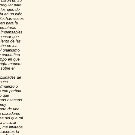
 razón en su
rregular para
los ojos de
ía en un niño
 Muchas veces
ban para la
rematuras
 impensables,
pensar que
iento de las
abe en los
el onanismo.
 específico
iempo en que
igía respeto
sobre el
bilidades de
 pues
 almuerzo o
o con partida
co que
esas escasas
 muy
arte de una
de cazadores
za del que mi
ía a cazar
, me invitaba
cacerías la