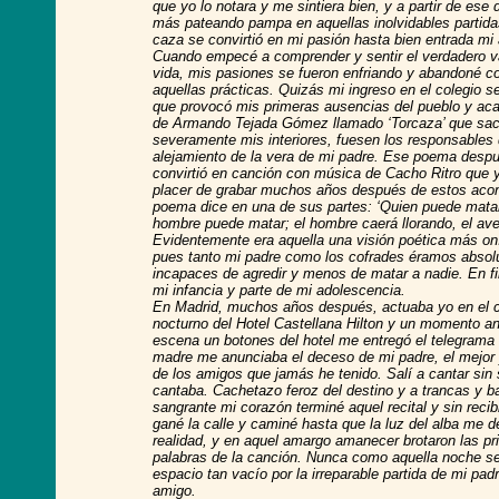
que yo lo notara y me sintiera bien, y a partir de ese 
más pateando pampa en aquellas inolvidables partida
caza se convirtió en mi pasión hasta bien entrada mi
Cuando empecé a comprender y sentir el verdadero va
vida, mis pasiones se fueron enfriando y abandoné 
aquellas prácticas. Quizás mi ingreso en el colegio s
que provocó mis primeras ausencias del pueblo y a
de Armando Tejada Gómez llamado ‘Torcaza’ que sac
severamente mis interiores, fuesen los responsables 
alejamiento de la vera de mi padre. Ese poema desp
convirtió en canción con música de Cacho Ritro que y
placer de grabar muchos años después de estos acon
poema dice en una de sus partes: ‘Quien puede matar
hombre puede matar; el hombre caerá llorando, el ave 
Evidentemente era aquella una visión poética más oní
pues tanto mi padre como los cofrades éramos abso
incapaces de agredir y menos de matar a nadie. En f
mi infancia y parte de mi adolescencia.
En Madrid, muchos años después, actuaba yo en el c
nocturno del Hotel Castellana Hilton y un momento ant
escena un botones del hotel me entregó el telegrama
madre me anunciaba el deceso de mi padre, el mejo
de los amigos que jamás he tenido. Salí a cantar sin 
cantaba. Cachetazo feroz del destino y a trancas y b
sangrante mi corazón terminé aquel recital y sin recib
gané la calle y caminé hasta que la luz del alba me de
realidad, y en aquel amargo amanecer brotaron las p
palabras de la canción. Nunca como aquella noche se
espacio tan vacío por la irreparable partida de mi pad
amigo.