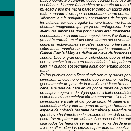
trascendente. Me convirtió desde cuando tuve uso de
confidente. Siempre fui un chico de tamaño un tanto i
mi edad y eso me hacía parecer como un adulto ante 
todo el mundo. Este tipo de circunstancia me convert
‘diferente’ a mis amiguitos y compañeros de juegos.
los adultos, por ese irregular tamaño físico, me toma
chacota, imaginando que yo ya era protagonista de p
aventuras amorosas que por mi edad eran totalmente
especialmente cuando esas suposiciones llevaban a 
ya había entrado en el nebuloso tiempo del descubrim
primeras motivaciones sexuales, que como bien se s
niños suele transitar casi siempre por los senderos d
Gabriel García Márquez define en clave de humor ese
asunto. Dice el gran escritor colombiano que es el t
uno se vuelve “experto en manualidades”. Mi padre ex
para mí cuando sospechaba algún comentario jocoso 
tema.
En los pueblos como Rancul existían muy pocas posi
diversión. El ocio tiene mucho que ver con el hastío,
generalmente no pasa de la reunión cotidiana tras el
cena, a la hora del café en los pocos bares del puebl
de naipes segura, o de algún que otro baile esporádi
culminaba alguna celebración trascendente. Una de 
diversiones era salir al campo de caza. Mi padre era
aficionado a ella y con un grupo de amigos formaba p
especie de cofradía bastante hermética y selectiva 
que derivó finalmente en la creación de un club de ca
padre fue su primer presidente. Con sus cofrades sal
casi todos los fines de semana y a mí, ya desde niño
a ir con ellos. Con las piezas capturadas en aquellas 