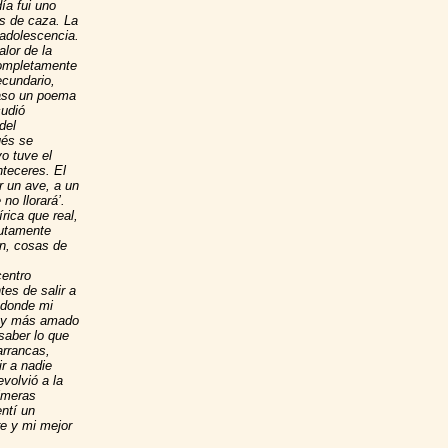
día fui uno
s de caza. La
 adolescencia.
lor de la
completamente
ecundario,
caso un poema
udió
del
ués se
o tuve el
teceres. El
 un ave, a un
no llorará’.
rica que real,
lutamente
in, cosas de
entro
es de salir a
 donde mi
r y más amado
saber lo que
arrancas,
ir a nadie
volvió a la
rimeras
ntí un
re y mi mejor