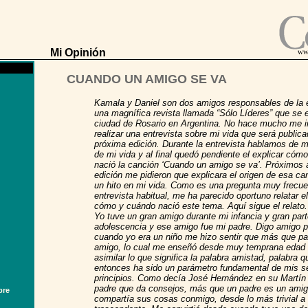
Mi Opinión
CUANDO UN AMIGO SE VA
Kamala y Daniel son dos amigos responsables de la 
una magnífica revista llamada “Sólo Líderes” que se e
ciudad de Rosario en Argentina. No hace mucho me i
realizar una entrevista sobre mi vida que será publica
próxima edición. Durante la entrevista hablamos de
de mi vida y al final quedó pendiente el explicar cóm
nació la canción ‘Cuando un amigo se va’. Próximos a
edición me pidieron que explicara el origen de esa ca
un hito en mi vida. Como es una pregunta muy frecue
entrevista habitual, me ha parecido oportuno relatar e
cómo y cuándo nació este tema. Aquí sigue el relato.
Yo tuve un gran amigo durante mi infancia y gran par
adolescencia y ese amigo fue mi padre. Digo amigo 
cuando yo era un niño me hizo sentir que más que pa
amigo, lo cual me enseñó desde muy temprana edad a 
asimilar lo que significa la palabra amistad, palabra 
entonces ha sido un parámetro fundamental de mis s
principios. Como decía José Hernández en su Martín 
padre que da consejos, más que un padre es un amigo
bre
compartía sus cosas conmigo, desde lo más trivial a