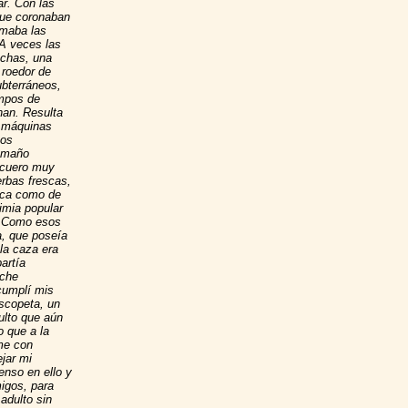
ar. Con las
que coronaban
umaba las
A veces las
achas, una
 roedor de
bterráneos,
ampos de
nan. Resulta
s máquinas
cos
tamaño
 cuero muy
erbas frescas,
anca como de
imia popular
e. Como esos
a, que poseía
 la caza era
artía
eche
cumplí mis
scopeta, un
dulto que aún
o que a la
rme con
jar mi
enso en ello y
migos, para
adulto sin