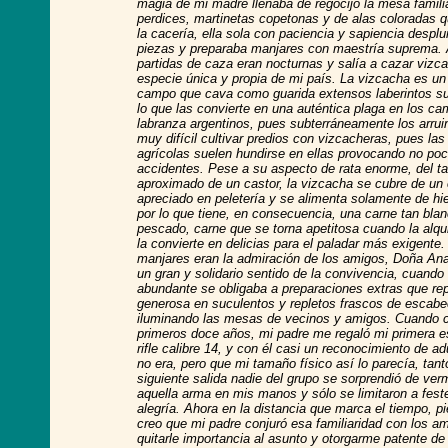
magia de mi madre llenaba de regocijo la mesa famili
perdices, martinetas copetonas y de alas coloradas 
la cacería, ella sola con paciencia y sapiencia despl
piezas y preparaba manjares con maestría suprema. 
partidas de caza eran nocturnas y salía a cazar vizc
especie única y propia de mi país. La vizcacha es un
campo que cava como guarida extensos laberintos su
lo que las convierte en una auténtica plaga en los c
labranza argentinos, pues subterráneamente los arrui
muy difícil cultivar predios con vizcacheras, pues la
agrícolas suelen hundirse en ellas provocando no po
accidentes. Pese a su aspecto de rata enorme, del 
aproximado de un castor, la vizcacha se cubre de un
apreciado en peletería y se alimenta solamente de hi
por lo que tiene, en consecuencia, una carne tan bl
pescado, carne que se torna apetitosa cuando la alqu
la convierte en delicias para el paladar más exigent
manjares eran la admiración de los amigos, Doña An
un gran y solidario sentido de la convivencia, cuando
abundante se obligaba a preparaciones extras que rep
generosa en suculentos y repletos frascos de escab
iluminando las mesas de vecinos y amigos. Cuando 
primeros doce años, mi padre me regaló mi primera e
rifle calibre 14, y con él casi un reconocimiento de a
no era, pero que mi tamaño físico así lo parecía, tant
siguiente salida nadie del grupo se sorprendió de ve
aquella arma en mis manos y sólo se limitaron a feste
alegría. Ahora en la distancia que marca el tiempo, pi
creo que mi padre conjuró esa familiaridad con los a
quitarle importancia al asunto y otorgarme patente de 