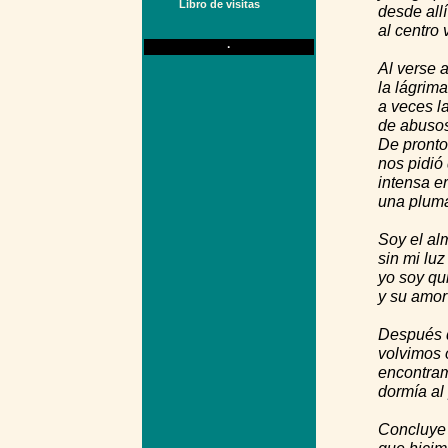
Libro de visitas
desde allí
al centro 
·
Al verse 
la lágrima
a veces l
de abusos
De pronto
nos pidió
intensa e
una pluma
Soy el alm
sin mi luz
yo soy qu
y su amor 
Después d
volvimos 
encontram
dormía al
Concluye 