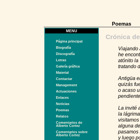
Poemas
MENU
Crónica de
Página principal
Biografía
Viajando a
he encont
Discografía
atónito la
Letras
tratando 
Galería gráfica
Material
Antigüa e
Contactar
quizás fu
Management
o acaso u
Actuaciones
pendiente
Enlaces
Noticias
La invité 
Poemas
la lágrim
Relatos
visitamos
Comentarios de
alguna de
Alberto Cortez
pasamos u
Comentarios sobre
Alberto Cortez
y luego p