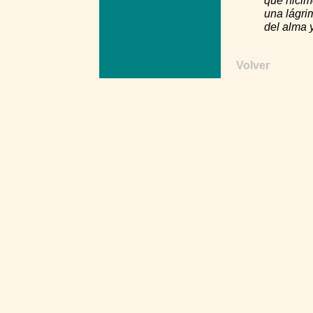
que hicim
una lágrim
del alma 
Volver